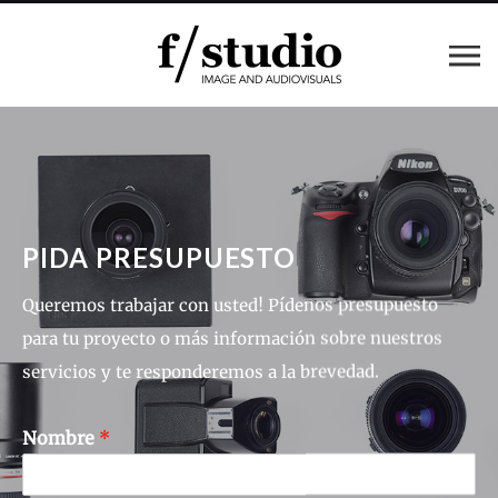
PIDA PRESUPUESTO
Queremos trabajar con usted! Pídenos presupuesto
para tu proyecto o más información sobre nuestros
servicios y te responderemos a la brevedad.
Nombre
*