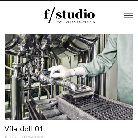
Vilardell_01
by
fstudio
12/06/2015