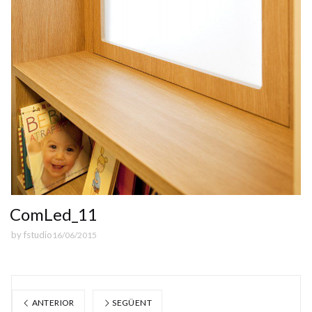
ComLed_11
by
fstudio
16/06/2015
ANTERIOR
SEGÜENT