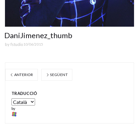
DaniJimenez_thumb
by
fstudio
10/06/2015
ANTERIOR
SEGÜENT
TRADUCCIÓ
by