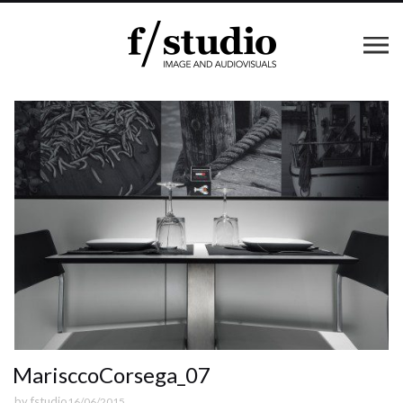
MarisccoCorsega_07
by
fstudio
16/06/2015