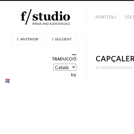
PORTFOLI
L’ES
ANTERIOR
SEGÜENT
CAPÇALER
TRADUCCIÓ
by
fstudio
03/06/2015
by