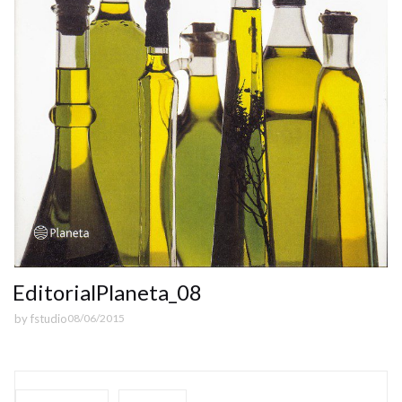
EditorialPlaneta_08
by
fstudio
08/06/2015